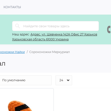
КОНТАКТЫ
Наш адрес:
Адрес: ул. Шевченка 142А Офис 27 Харьков
Харьковская область 61000 Украина
оконожки Найки
Сороконожки Меркуриал
ал