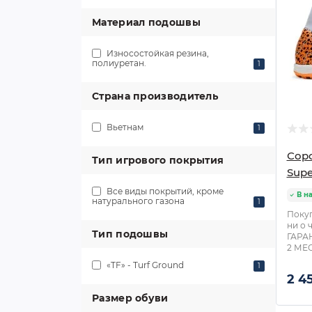
Материал подошвы
Износостойкая резина,
полиуретан.
1
Страна производитель
Вьетнам
1
Сор
Тип игрового покрытия
Supe
Все виды покрытий, кроме
В н
натурального газона
1
Покуп
ни о 
Тип подошвы
ГАРА
2 МЕС
«TF» - Turf Ground
1
2 4
Размер обуви