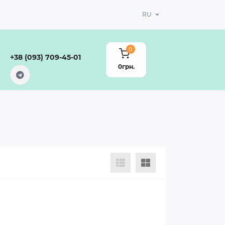
RU
0
+38 (093) 709-45-01
0грн.