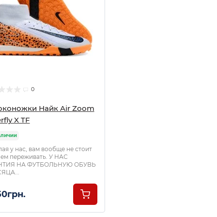
0
оконожки Найк Air Zoom
rfly X TF
аличии
ая у нас, вам вообще не стоит
чем переживать. У НАС
НТИЯ НА ФУТБОЛЬНУЮ ОБУВЬ
ЯЦА...
50грн.