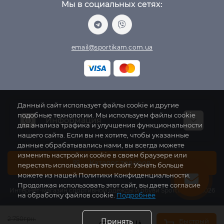
Мы в социальных сетях:
email@sportikam.com.ua
Данный сайт использует файлы cookie и другие
подобные технологии. Мы используем файлы cookie
Информация
для анализа трафика и улучшения функциональности
нашего сайта. Если вы не хотите, чтобы указанные
данные обрабатывались нами, вы всегда можете
Сотрудничество
изменить настройки cookie в своем браузере или
О нас
Каталог товаров
перестать использовать этот сайт. Узнать больше
можете из нашей Политики Конфиденциальности.
Доставка и оплата
Продолжая использовать этот сайт, вы даете согласие
Политика конфиденциальности
Интернет-магазин спортивной одежды и обуви SportikAM © 2026
на обработку файлов cookie.
Подробнее
Гарантии и возврат
Связаться с нами
2 750грн.
Быстрый
Принять